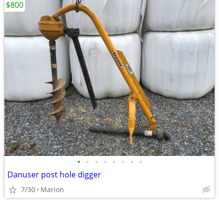
$800
•
•
•
•
•
•
•
•
Danuser post hole digger
7/30
Marion