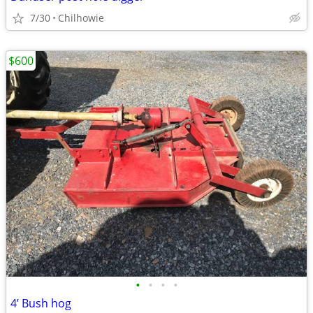
7/30
Chilhowie
$600
•
•
•
•
4’ Bush hog