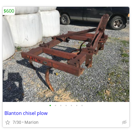
$600
•
•
•
•
•
•
•
Blanton chisel plow
7/30
Marion