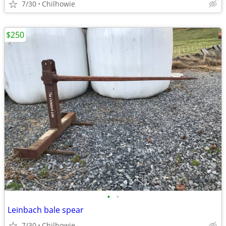
7/30
Chilhowie
$250
•
•
Leinbach bale spear
7/30
Chilhowie