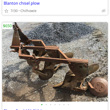
Blanton chisel plow
7/30
Chilhowie
$650
•
•
•
•
•
•
•