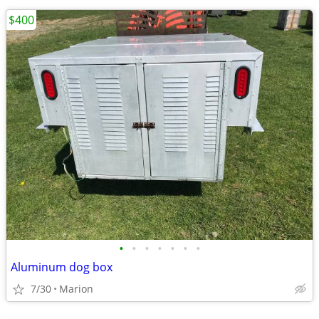
$400
•
•
•
•
•
•
•
Aluminum dog box
7/30
Marion