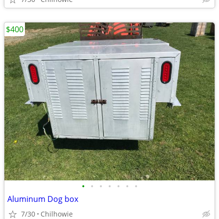
$400
•
•
•
•
•
•
•
Aluminum Dog box
7/30
Chilhowie