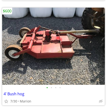
$600
•
•
•
•
4’ Bush hog
7/30
Marion