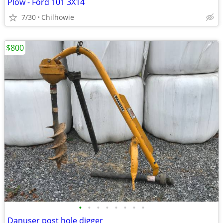
Plow - Ford 101 3X14
7/30
Chilhowie
$800
•
•
•
•
•
•
•
•
Danuser post hole digger