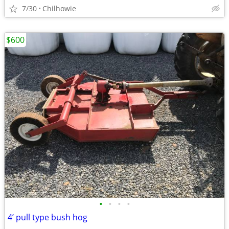
7/30
Chilhowie
$600
•
•
•
•
4’ pull type bush hog