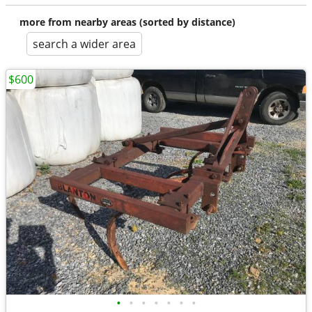
more from nearby areas (sorted by distance)
search a wider area
$600
•
•
•
•
•
•
•