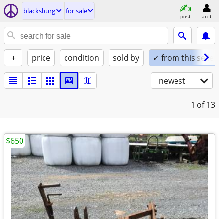
blacksburg
for sale
post
acct
+
price
condition
sold by
✓ from this seller
newest
1
of 13
$650