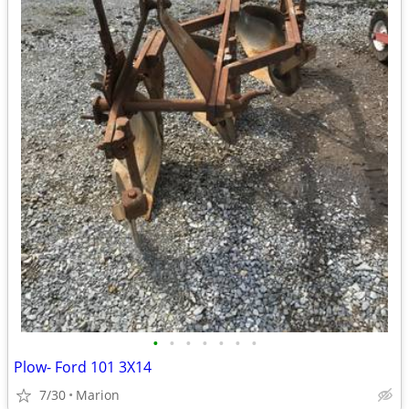
•
•
•
•
•
•
•
Plow- Ford 101 3X14
7/30
Marion